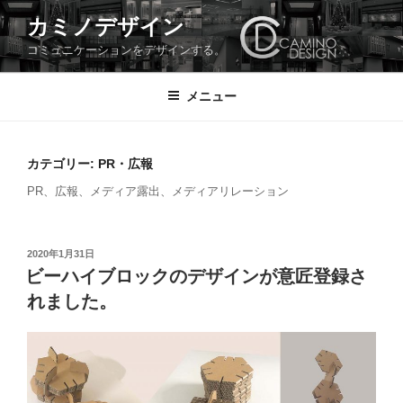
コ
カミノデザイン
ン
コミュニケーションをデザインする。
テ
ン
ツ
メニュー
へ
ス
キ
カテゴリー:
PR・広報
ッ
PR、広報、メディア露出、メディアリレーション
プ
投
2020年1月31日
稿
ビーハイブロックのデザインが意匠登録さ
日:
れました。