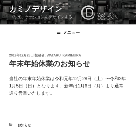
コ
カミノデザイン
ン
コミュニケーションをデザインする。
テ
ン
ツ
メニュー
へ
ス
キ
投
2019年12月25日
投稿者:
WATARU_KAMIMURA
稿
ッ
年末年始休業のお知らせ
日:
プ
当社の年末年始休業は令和元年12月28日（土）〜令和2年
1月5日（日）となります。新年は1月6日（月）より通常
通り営業いたします。
カ
お知らせ
テ
ゴ