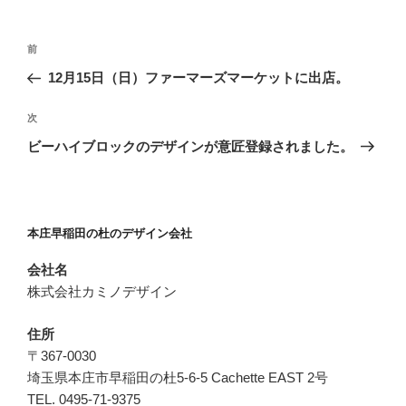
投
前
前
稿
の
12月15日（日）ファーマーズマーケットに出店。
ナ
投
ビ
稿
次
次
ゲ
の
ビーハイブロックのデザインが意匠登録されました。
投
ー
稿
シ
ョ
本庄早稲田の杜のデザイン会社
ン
会社名
株式会社カミノデザイン
住所
〒367-0030
埼玉県本庄市早稲田の杜5-6-5 Cachette EAST 2号
TEL. 0495-71-9375